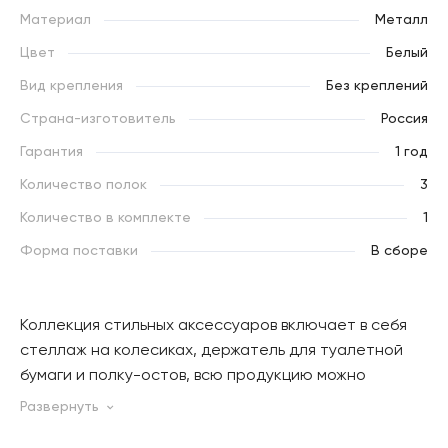
Материал
Металл
Цвет
Белый
Вид крепления
Без креплений
Страна-изготовитель
Россия
Гарантия
1 год
Количество полок
3
Количество в комплекте
1
Форма поставки
В сборе
Коллекция стильных аксессуаров включает в себя
стеллаж на колесиках, держатель для туалетной
бумаги и полку-остов, всю продукцию можно
приобрести как в белом, так и в черном цвете.