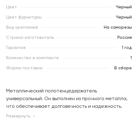
Цвет
Черный
Цвет фурнитуры
Черный
Вид крепления
На саморезы
Страна-изготовитель
Россия
Гарантия
1 год
Количество в комплекте
1
Форма поставки
В сборе
Металлический полотенцедержатель
универсальный. Он выполнен из прочного металла,
что обеспечивает долговечность и надежность.
Благодаря своему простому и лаконичному дизайну,
полотенцедержатель легко впишется в любой
интерьер. Удобен для хранения полотенец, при
этом не занимает много места. Идеальное решение