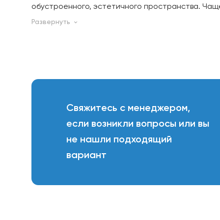
обустроенного, эстетичного пространства. Чаще
установки полок на кухне, в гостиной, спальне и
аксессуары для дома!
В наборе 2 кронштейна. Полка в комплект не вх
подходит для полок глубиной 185 мм, а ширина м
нагрузку. Максимально допустимая нагрузка 15 к
высота: 185 мм., ширина: 15,5 мм., глубина: 185 мм.
Свяжитесь с менеджером,
если возникли вопросы или вы
не нашли подходящий
вариант