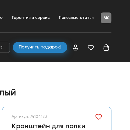
+7 (351) 200-25-50
ние
во
Гарантия и сервис
Полезные статьи
+7 (800) 333-04-80
zakaz@ulitkamarket.ru
аз
Получить подарок!
елый
Артикул: 74104123
Кронштейн для полки