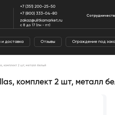
+7 (351) 200-25-50
+7 (800) 333-04-80
Оплата и
Огражде
Сотрудничест
Отзывы
пании
доставка
под заказ
zakaz@ulitkamarket.ru
с 8 до 17 (пн - пт)
 и доставка
Отзывы
Ограждение под зак
s, комплект 2 шт, металл белый
las, комплект 2 шт, металл б