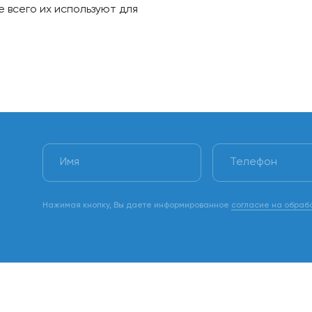
 всего их используют для
ли прихожей. Стильные и удобные
одит. Оригинальный кронштейн
ожет быть любая, учитывая
илограмм. Габариты кронштейнов:
Нажимая кнопку, Вы даете информированное
согласие на обраб