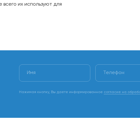
 всего их используют для
ли прихожей. Стильные и удобные
одит. Оригинальный кронштейн
ожет быть любая, учитывая
илограмм. Габариты кронштейнов:
Нажимая кнопку, Вы даете информированное
согласие на обраб