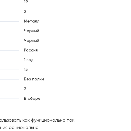
19
2
Металл
Черный
Черный
Россия
1 год
15
Без полки
2
В сборе
ользовать как функционально так
ания рационально