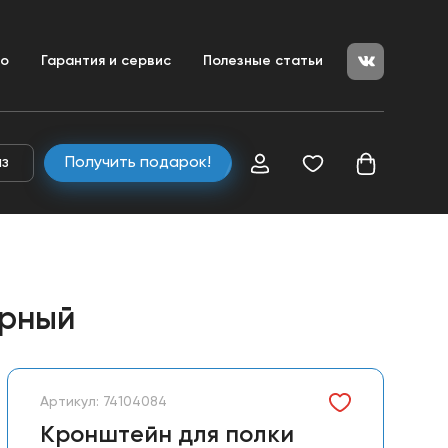
+7 (351) 200-25-50
ние
во
Гарантия и сервис
Полезные статьи
+7 (800) 333-04-80
zakaz@ulitkamarket.ru
аз
Получить подарок!
ерный
Артикул: 74104084
Кронштейн для полки