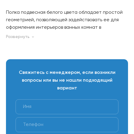
Полка подвесная белого цвета обладает простой
геометрией, позволяющей задействовать ее для
оформления интерьеров ванных комнат в
классическом и современном стиле.
Матовый оттенок визуально делает невесомой
достаточно крупную конструкцию. Изделие можно
использовать даже в небольших помещениях.
Свяжитесь с менеджером, если возникли
Достоинства
вопросы или вы не нашли подходящий
- Полка прочная и надежная в эксплуатации.
вариант
- Материал устойчив к коррозии, влиянию влажной
среды, капель воды, механическим воздействиям и
появлению царапин.
- За полкой легко ухаживать, поддерживая ее в