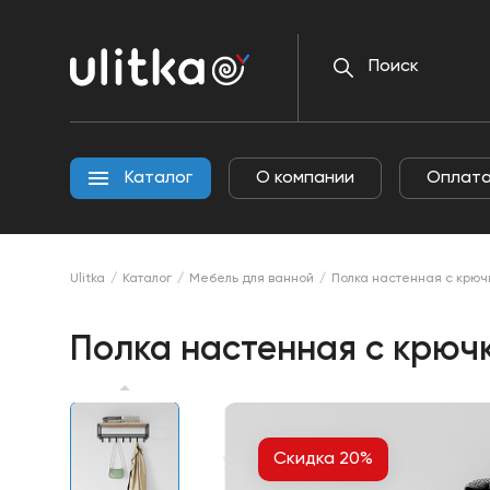
О
Каталог
ком
Каталог
О компании
Оплата
Ulitka
Каталог
Мебель для ванной
Полка настенная с крюч
Полка настенная с крюч
Скидка 20%