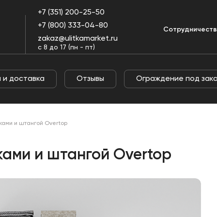
+7 (351) 200-25-50
+7 (800) 333-04-80
Оплата и
Огражде
Сотрудничест
Отзывы
пании
доставка
под заказ
zakaz@ulitkamarket.ru
с 8 до 17 (пн - пт)
 и доставка
Отзывы
Ограждение под зак
ками и штангой Overtop
ками и штангой Overtop