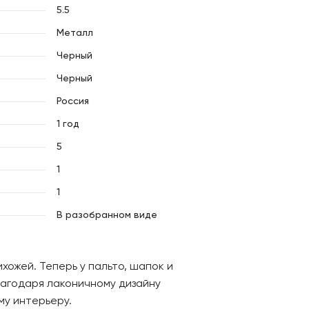
5.5
Металл
Черный
Черный
Россия
1 год
5
1
1
В разобранном виде
хожей. Теперь у пальто, шапок и
лагодаря лаконичному дизайну
у интерьеру.