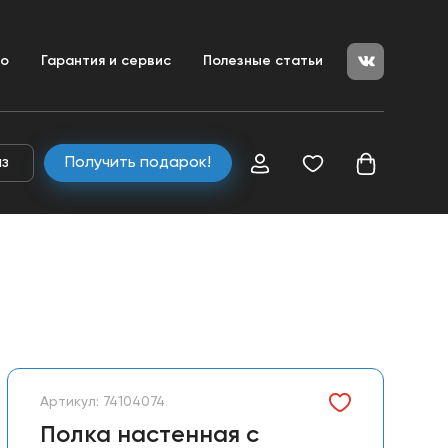
+7 (351) 200-25-50
ние
во
Гарантия и сервис
Полезные статьи
+7 (800) 333-04-80
zakaz@ulitkamarket.ru
аз
Получить подарок!
Артикул: 74104074
Полка настенная с