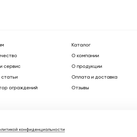
 в себя его высокое качество,
тетически привлекательный
шем доме или офисе с умом и
ам
Каталог
чество
О компании
 и сервис
О продукции
 статьи
Оплата и доставка
тор ограждений
Отзывы
2026
zakaz@ulitkamarket.ru
олитикой конфиденциальности