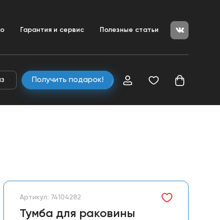
+7 (351) 200-25-50
ние
во
Гарантия и сервис
Полезные статьи
+7 (800) 333-04-80
zakaz@ulitkamarket.ru
аз
Получить подарок!
Артикул: 74104282
Тумба для раковины