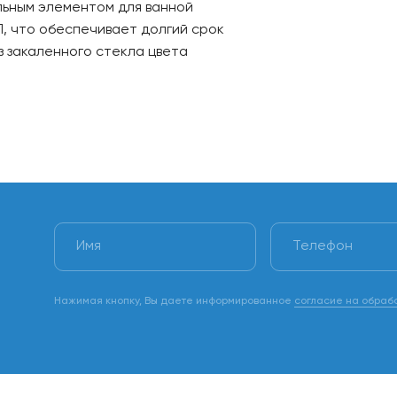
льным элементом для ванной
П, что обеспечивает долгий срок
з закаленного стекла цвета
 использование раковины
на место. Наличие направляющих
ch (Германия). Stop Control -
й механизм от компании Camar
 к стене, выдерживая нагрузку
я.
нение вещей, в корзинках или
Нажимая кнопку, Вы даете информированное
согласие на обраб
удобное решение для хранения в
ность, стиль и надежность.