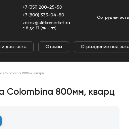
+7 (351) 200-25-50
+7 (800) 333-04-80
Оплата и
Огражде
Сотрудничест
Отзывы
пании
доставка
под заказ
zakaz@ulitkamarket.ru
с 8 до 17 (пн - пт)
 и доставка
Отзывы
Ограждение под зак
ka Colombina 800мм, кварц
ka Colombina 800мм, кварц