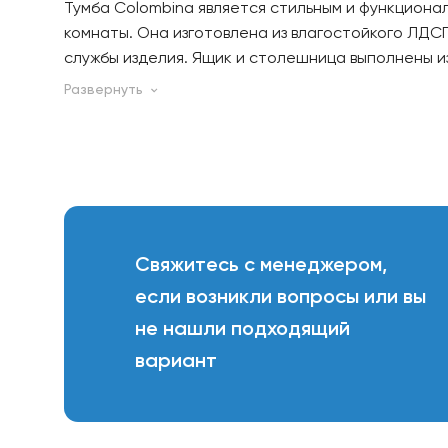
Тумба Colombina является стильным и функциона
комнаты. Она изготовлена из влагостойкого ЛДС
службы изделия. Ящик и столешница выполнены и
кварц, что придает тумбе элегантный вид.
Преимущества тумбы Colombina включают в себя
накладной, что позволяет легко установить ее 
у ящика с функцией stop control от компании Hetti
встроенный механизм самозакрывания. Подвесно
(Италия) обеспечивает надежную фиксацию тумбы
до 120 кг и предотвращая случайный срыв издели
Свяжитесь с менеджером,
если возникли вопросы или вы
Так же тумба имеет две боковых полочки, для хра
не нашли подходящий
без, что очень удобно.
вариант
В целом, тумба Colombina - это качественное и 
ванной комнате, сочетающее в себе функциональ