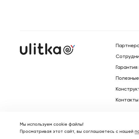
Преимущества шкафа-пенала Colombina включают
удобство использования, функциональность и эс
дизайн.
Он поможет вам организовать пространство в ва
стилем.
Партнер
Сотрудни
Гарантия
Полезные
Конструк
Контакты
Мы иcпользуем cookie файлы!
Все права защищены
© Ulitka, 
Просматривая этот сайт, вы соглашаетесь с нашей
п