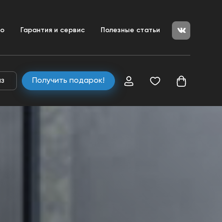
+7 (351) 200-25-50
ние
во
Гарантия и сервис
Полезные статьи
+7 (800) 333-04-80
zakaz@ulitkamarket.ru
аз
Получить подарок!