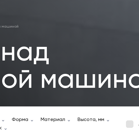
й машиной
 над
ной машин
Форма
Материал
Высота, мм
1215
x
к
1700
x