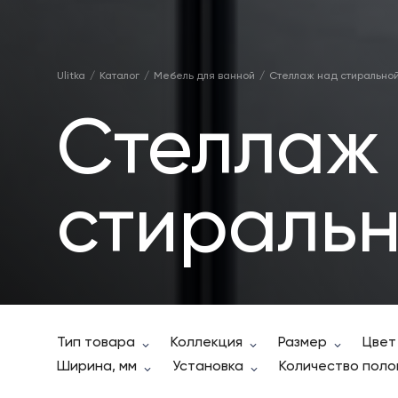
Ulitka
Каталог
Мебель для ванной
Стеллаж над стирально
Стеллаж
стираль
Тип товара
Коллекция
Размер
Цвет
Ширина, мм
Установка
Количество поло
2
x
3
x